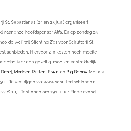
 St. Sebastianus (24 en 25 juni) organiseert
emd naar onze hoofdsponsor Alfa. En op zondag 25
ao de wei” wil Stichting Z’es voor Schutterij St.
st aanbieden. Hiervoor zijn kosten noch moeite
aterdag is er een gezellig, mooi en aantrekkelijk
Dreej
,
Marleen Rutten
,
Erwin
en
Big Benny
. Met als
50. Te verkrijgen via: www.schutterijschinnen.nl.
ssa: € 10,-. Tent open om 19:00 uur. Einde avond: