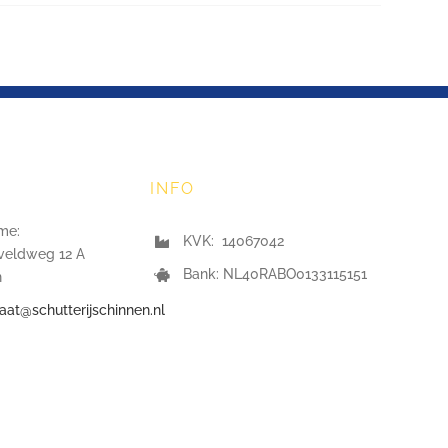
INFO
me:
KVK: 14067042
veldweg 12 A
Bank: NL40RABO0133115151
n
iaat@schutterijschinnen.nl