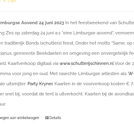
Oorspronkelijke
Huidige
€
7,50
0
prijs
prijs
was:
is:
Limburgse Aovend 24 juni 2023
In het feestweekend van Schutterij
€ 10,00.
€ 7,50.
ing Z’es op zaterdag 24 juni a.s “eine Limburgse aovend”, verno
en traditierijk Bonds (schutters) feest. Onder het motto “Same, op n
ianus, gemeente Beekdaelen en omgeving een onvergetelijk fee
rd. Kaartverkoop digitaal via
www.schutterijschinnen.nl
Voor de z
mma voor jong en oud. Met rasechte Limburgse artiesten als:
W-
le uitsmijter:
Party Kryner
. Kaarten in de voorverkoop kosten € 7,
r snel bij, voordat de tent is uitverkocht. Kaarten bij de avondka
 uur
oegen aan winkelwagen
Details