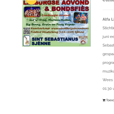
€
10,0
Alfa 
Sticht
juni e
Sebast
gespaa
progra
muzika
Wees e
01:30
Toev