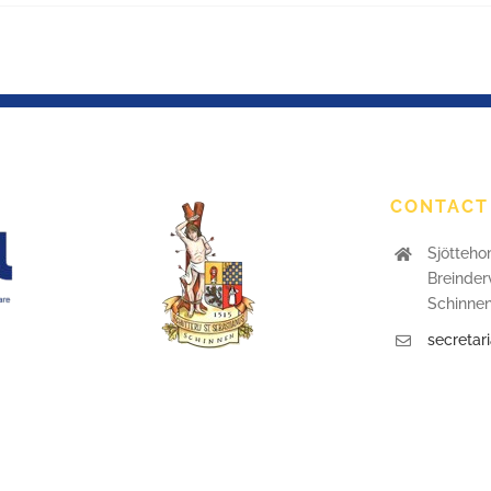
CONTACT
Sjötteho
Breinder
Schinne
secretar