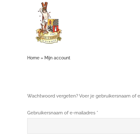
Ga
naar
inhoud
Home
»
Mijn account
Wachtwoord vergeten? Voer je gebruikersnaam of e-m
Vereist
Gebruikersnaam of e-mailadres
*