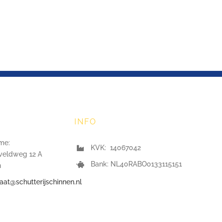
INFO
me:
KVK: 14067042
veldweg 12 A
Bank: NL40RABO0133115151
n
iaat@schutterijschinnen.nl