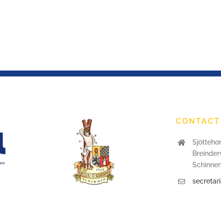
CONTACT
Sjötteho
Breinder
Schinne
secretar