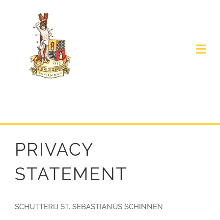
Ga
naar
inhoud
Togg
Navi
Home
Agenda
PRIVACY
Koningsparen
STATEMENT
Over Ons
Contact
SCHUTTERIJ ST. SEBASTIANUS SCHINNEN