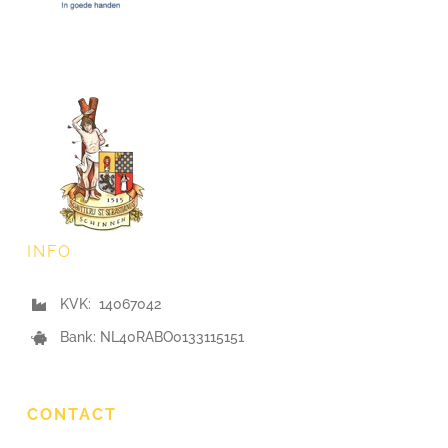
INFO
KVK: 14067042
Bank: NL40RABO0133115151
CONTACT