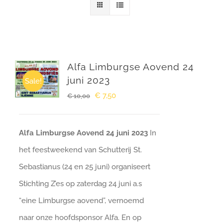
Winkelwagen
Alfa Limburgse Aovend 24
juni 2023
Sale!
Oorspronkelijke
Huidige
€
7,50
€
10,00
prijs
prijs
was:
is:
Alfa Limburgse Aovend 24 juni 2023
In
€ 10,00.
€ 7,50.
het feestweekend van Schutterij St.
Sebastianus (24 en 25 juni) organiseert
Stichting Z’es op zaterdag 24 juni a.s
“eine Limburgse aovend”, vernoemd
naar onze hoofdsponsor Alfa. En op