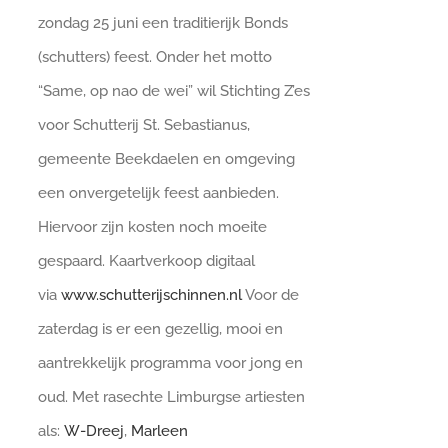
zondag 25 juni een traditierijk Bonds
(schutters) feest. Onder het motto
“Same, op nao de wei” wil Stichting Z’es
voor Schutterij St. Sebastianus,
gemeente Beekdaelen en omgeving
een onvergetelijk feest aanbieden.
Hiervoor zijn kosten noch moeite
gespaard. Kaartverkoop digitaal
via
www.schutterijschinnen.nl
Voor de
zaterdag is er een gezellig, mooi en
aantrekkelijk programma voor jong en
oud. Met rasechte Limburgse artiesten
als:
W-Dreej
,
Marleen