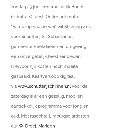
zondag 25 juni een traditierijk Bonds
(schutters) feest. Onder het motto
“Same, op nao de wei” wil Stichting Z’es
voor Schutterij St. Sebastianus,
gemeente Beekdaelen en omgeving
een onvergetelijk feest aanbieden.
Hiervoor zijn kosten noch moeite
gespaard. Kaartverkoop digitaal
via
www.schutterijschinnen.nl
Voor de
zaterdag is er een gezellig, mooi en
aantrekkelijk programma voor jong en
oud. Met rasechte Limburgse artiesten
als:
W-Dreej
,
Marleen