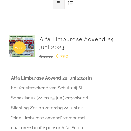
Winkelwagen
Alfa Limburgse Aovend 24
juni 2023
Sale!
Oorspronkelijke
Huidige
€
7,50
€
10,00
prijs
prijs
was:
is:
Alfa Limburgse Aovend 24 juni 2023
In
€ 10,00.
€ 7,50.
het feestweekend van Schutterij St.
Sebastianus (24 en 25 juni) organiseert
Stichting Z’es op zaterdag 24 juni a.s
“eine Limburgse aovend”, vernoemd
naar onze hoofdsponsor Alfa. En op