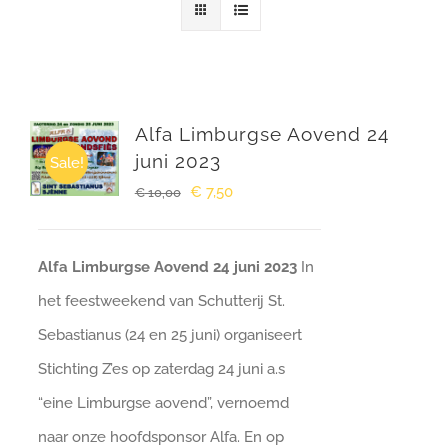
Winkelwagen
Alfa Limburgse Aovend 24
juni 2023
Sale!
Oorspronkelijke
Huidige
€
7,50
€
10,00
prijs
prijs
was:
is:
Alfa Limburgse Aovend 24 juni 2023
In
€ 10,00.
€ 7,50.
het feestweekend van Schutterij St.
Sebastianus (24 en 25 juni) organiseert
Stichting Z’es op zaterdag 24 juni a.s
“eine Limburgse aovend”, vernoemd
naar onze hoofdsponsor Alfa. En op