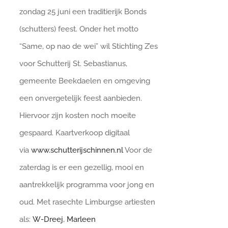
zondag 25 juni een traditierijk Bonds
(schutters) feest. Onder het motto
“Same, op nao de wei” wil Stichting Z’es
voor Schutterij St. Sebastianus,
gemeente Beekdaelen en omgeving
een onvergetelijk feest aanbieden.
Hiervoor zijn kosten noch moeite
gespaard. Kaartverkoop digitaal
via
www.schutterijschinnen.nl
Voor de
zaterdag is er een gezellig, mooi en
aantrekkelijk programma voor jong en
oud. Met rasechte Limburgse artiesten
als:
W-Dreej
,
Marleen