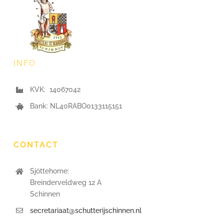
INFO
KVK: 14067042
Bank: NL40RABO0133115151
CONTACT
Sjöttehome:
Breinderveldweg 12 A
Schinnen
secretariaat@schutterijschinnen.nl