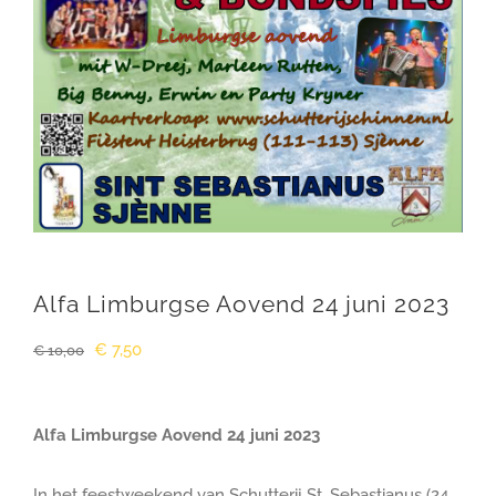
Winkelwagen
Alfa Limburgse Aovend 24 juni 2023
Oorspronkelijke
Huidige
€
7,50
€
10,00
prijs
prijs
was:
is:
Alfa Limburgse Aovend 24 juni 2023
€ 10,00.
€ 7,50.
In het feestweekend van Schutterij St. Sebastianus (24