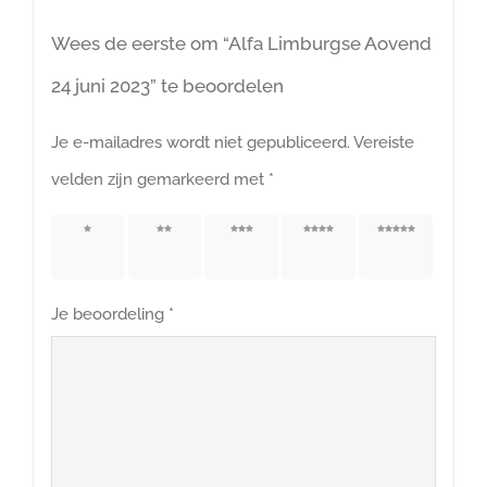
Wees de eerste om “Alfa Limburgse Aovend
24 juni 2023” te beoordelen
Je e-mailadres wordt niet gepubliceerd.
Vereiste
velden zijn gemarkeerd met
*
1 van
2 van
3 van
4 van
5 van
de 5
de 5
de 5
de 5
de 5
sterren
sterren
sterren
sterren
sterren
Je beoordeling
*