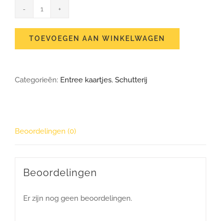
Alfa
Limburgse
TOEVOEGEN AAN WINKELWAGEN
Aovend
24
Categorieën:
Entree kaartjes
,
Schutterij
juni
2023
aantal
Beoordelingen (0)
Beoordelingen
Er zijn nog geen beoordelingen.