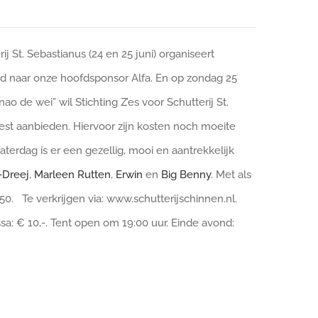
 St. Sebastianus (24 en 25 juni) organiseert
emd naar onze hoofdsponsor Alfa. En op zondag 25
ao de wei” wil Stichting Z’es voor Schutterij St.
st aanbieden. Hiervoor zijn kosten noch moeite
aterdag is er een gezellig, mooi en aantrekkelijk
Dreej
,
Marleen Rutten
,
Erwin
en
Big Benny
. Met als
50. Te verkrijgen via: www.schutterijschinnen.nl.
ssa: € 10,-. Tent open om 19:00 uur. Einde avond: