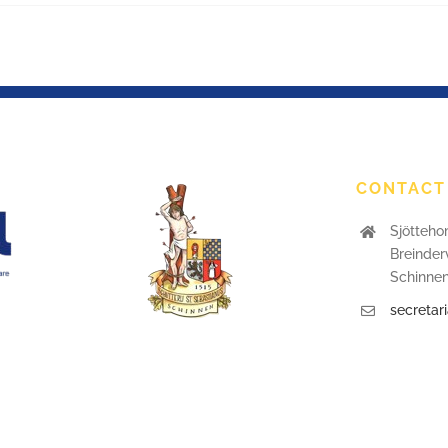
CONTACT
Sjötteho
Breinder
Schinne
secretar