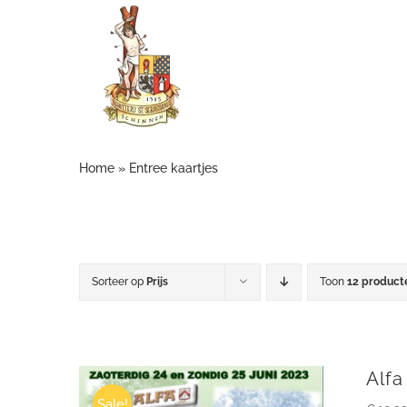
Ga
naar
inhoud
Home
»
Entree kaartjes
Sorteer op
Prijs
Toon
12 product
Alfa
Sale!