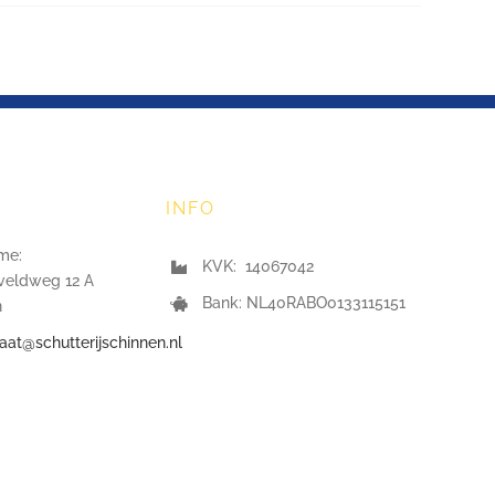
INFO
me:
KVK: 14067042
veldweg 12 A
Bank: NL40RABO0133115151
n
iaat@schutterijschinnen.nl