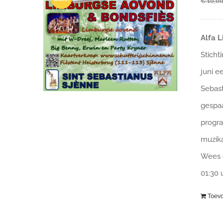
€
10,0
Alfa 
Sticht
juni e
Sebast
gespaa
progra
muzika
Wees e
01:30
Toev