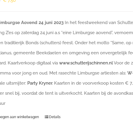
Oorspronkelijke
Huidige
€
7,50
0
prijs
prijs
was:
is:
Limburgse Aovend 24 juni 2023
In het feestweekend van Schutterij
€ 10,00.
€ 7,50.
ing Z’es op zaterdag 24 juni a.s “eine Limburgse aovend”, verno
en traditierijk Bonds (schutters) feest. Onder het motto “Same, op n
ianus, gemeente Beekdaelen en omgeving een onvergetelijk fee
rd. Kaartverkoop digitaal via
www.schutterijschinnen.nl
Voor de z
mma voor jong en oud. Met rasechte Limburgse artiesten als:
W-
le uitsmijter:
Party Kryner
. Kaarten in de voorverkoop kosten € 7,
r snel bij, voordat de tent is uitverkocht. Kaarten bij de avondka
 uur
oegen aan winkelwagen
Details