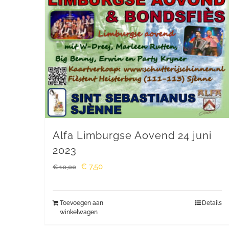
Alfa Limburgse Aovend 24 juni
2023
Oorspronkelijke
Huidige
€
7,50
€
10,00
prijs
prijs
was:
is:
Toevoegen aan
Details
winkelwagen
€ 10,00.
€ 7,50.