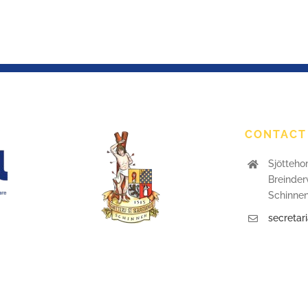
CONTACT
Sjötteho
Breinder
Schinne
secretar