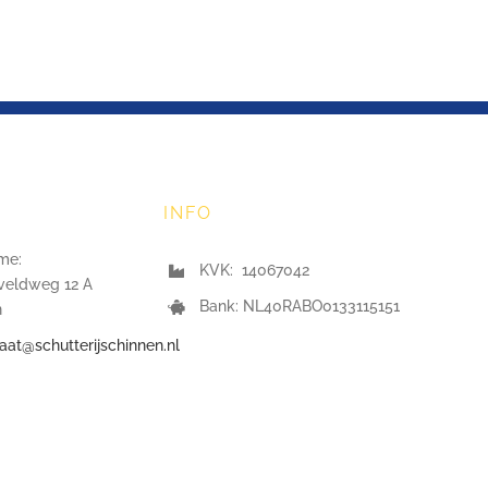
INFO
me:
KVK: 14067042
veldweg 12 A
Bank: NL40RABO0133115151
n
iaat@schutterijschinnen.nl