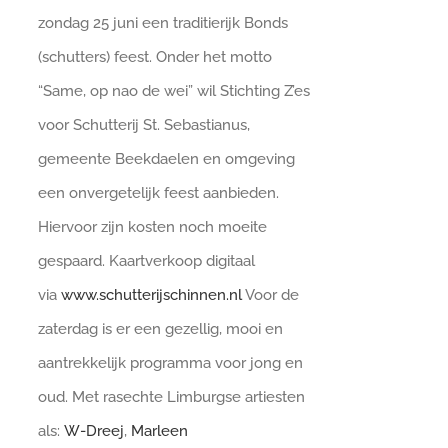
zondag 25 juni een traditierijk Bonds
(schutters) feest. Onder het motto
“Same, op nao de wei” wil Stichting Z’es
voor Schutterij St. Sebastianus,
gemeente Beekdaelen en omgeving
een onvergetelijk feest aanbieden.
Hiervoor zijn kosten noch moeite
gespaard. Kaartverkoop digitaal
via
www.schutterijschinnen.nl
Voor de
zaterdag is er een gezellig, mooi en
aantrekkelijk programma voor jong en
oud. Met rasechte Limburgse artiesten
als:
W-Dreej
,
Marleen