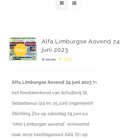
Winkelwagen
Alfa Limburgse Aovend 24
juni 2023
Sale!
Oorspronkelijke
Huidige
€
7,50
€
10,00
prijs
prijs
was:
is:
Alfa Limburgse Aovend 24 juni 2023
In
€ 10,00.
€ 7,50.
het feestweekend van Schutterij St.
Sebastianus (24 en 25 juni) organiseert
Stichting Z’es op zaterdag 24 juni a.s
“eine Limburgse aovend”, vernoemd
naar onze hoofdsponsor Alfa. En op