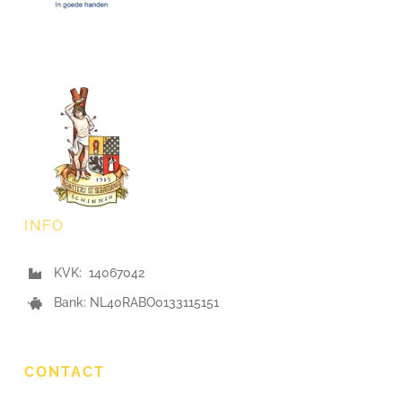
INFO
KVK: 14067042
Bank: NL40RABO0133115151
CONTACT