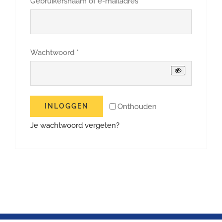
Vereist
Gebruikersnaam of e-mailadres
*
Winkelwagen
Vereist
Wachtwoord
*
Onthouden
INLOGGEN
Je wachtwoord vergeten?