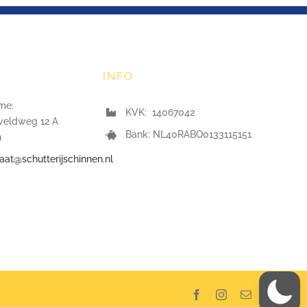
INFO
me:
KVK: 14067042
veldweg 12 A
Bank: NL40RABO0133115151
n
iaat@schutterijschinnen.nl