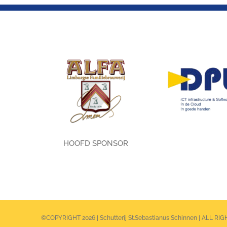
HOOFD SPONSOR
©COPYRIGHT 2026 | Schutterij St.Sebastianus Schinnen | ALL R