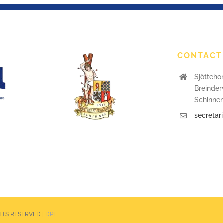
CONTACT
Sjötteho
Breinder
Schinne
secretar
IGHTS RESERVED |
DPL