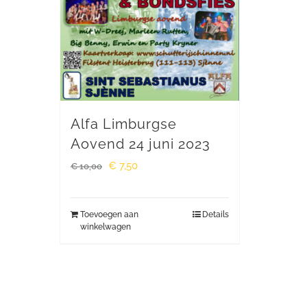
Alfa Limburgse
Aovend 24 juni 2023
Oorspronkelijke
Huidige
€
7,50
€
10,00
prijs
prijs
was:
is:
Toevoegen aan
Details
winkelwagen
€ 10,00.
€ 7,50.