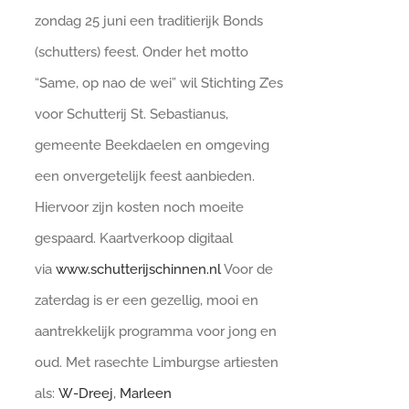
zondag 25 juni een traditierijk Bonds
(schutters) feest. Onder het motto
“Same, op nao de wei” wil Stichting Z’es
voor Schutterij St. Sebastianus,
gemeente Beekdaelen en omgeving
een onvergetelijk feest aanbieden.
Hiervoor zijn kosten noch moeite
gespaard. Kaartverkoop digitaal
via
www.schutterijschinnen.nl
Voor de
zaterdag is er een gezellig, mooi en
aantrekkelijk programma voor jong en
oud. Met rasechte Limburgse artiesten
als:
W-Dreej
,
Marleen