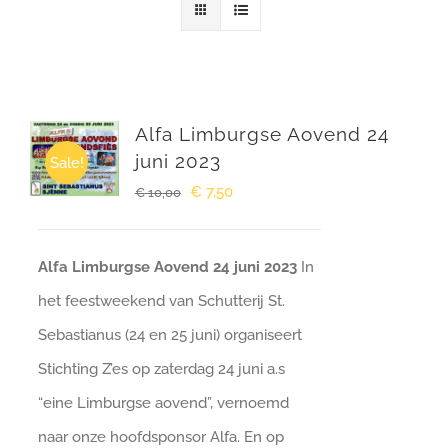
Winkelwagen
Alfa Limburgse Aovend 24
juni 2023
Sale!
Oorspronkelijke
Huidige
€
7,50
€
10,00
prijs
prijs
was:
is:
Alfa Limburgse Aovend 24 juni 2023
In
€ 10,00.
€ 7,50.
het feestweekend van Schutterij St.
Sebastianus (24 en 25 juni) organiseert
Stichting Z’es op zaterdag 24 juni a.s
“eine Limburgse aovend”, vernoemd
naar onze hoofdsponsor Alfa. En op