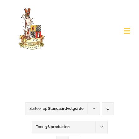
Ga
naar
inhoud
Togg
Navi
Home
Agenda
Koningsparen
Sorteer op
Standaardvolgorde
Over Ons
Contact
Toon
36 producten